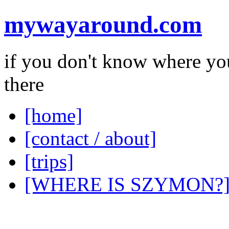
mywayaround.com
if you don't know where you
there
[home]
[contact / about]
[trips]
[WHERE IS SZYMON?