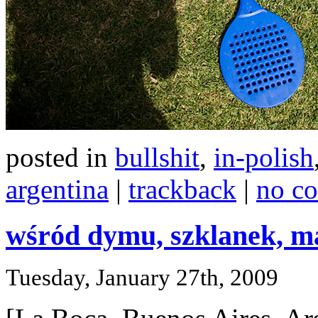
posted in
bullshit
,
in-polish
argentina
|
trackback
|
no c
wśród dymu, szklanek, m
Tuesday, January 27th, 2009