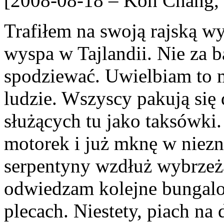
[2008-08-18 – Koh Chang, 
Trafiłem na swoją rajską w
wyspa w Tajlandii. Nie za b
spodziewać. Uwielbiam to m
ludzie. Wszyscy pakują się
służących tu jako taksówki.
motorek i już mknę w niezn
serpentyny wzdłuż wybrzeża
odwiedzam kolejne bungalo
plecach. Niestety, piach na 