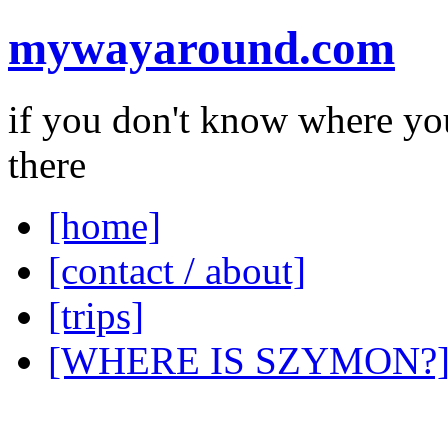
mywayaround.com
if you don't know where you
there
[home]
[contact / about]
[trips]
[WHERE IS SZYMON?