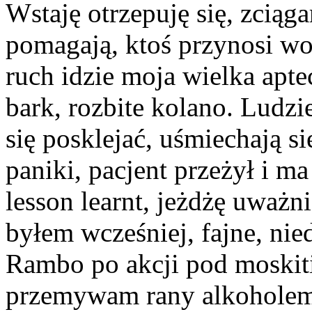
Wstaję otrzepuję się, zciąg
pomagają, ktoś przynosi wo
ruch idzie moja wielka apte
bark, rozbite kolano. Ludz
się posklejać, uśmiechają si
paniki, pacjent przeżył i ma 
lesson learnt, jeżdżę uważn
byłem wcześniej, fajne, ni
Rambo po akcji pod moskiti
przemywam rany alkoholem, 