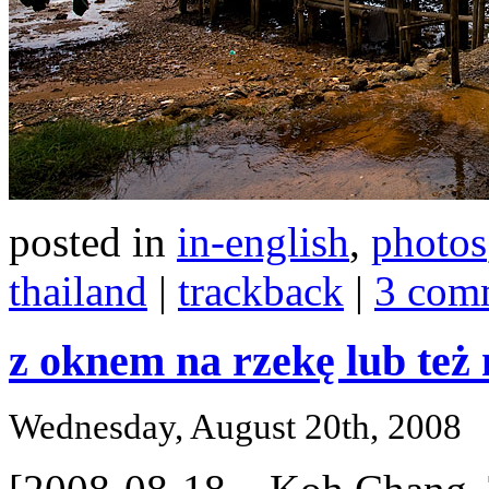
posted in
in-english
,
photos
thailand
|
trackback
|
3 com
z oknem na rzekę lub też
Wednesday, August 20th, 2008