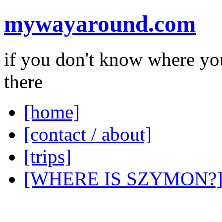
mywayaround.com
if you don't know where you
there
[home]
[contact / about]
[trips]
[WHERE IS SZYMON?