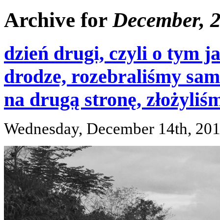
Archive for
December, 
dzień drugi, czyli o tym 
drodze, rozebraliśmy sam
na drugą stronę, złożyliś
Wednesday, December 14th, 20