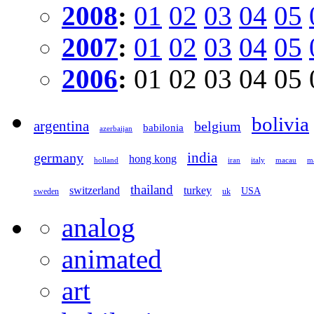
2008
:
01
02
03
04
05
2007
:
01
02
03
04
05
2006
:
01
02
03
04
05
bolivia
argentina
belgium
babilonia
azerbaijan
germany
india
hong kong
holland
iran
italy
macau
ma
thailand
switzerland
turkey
USA
sweden
uk
analog
animated
art