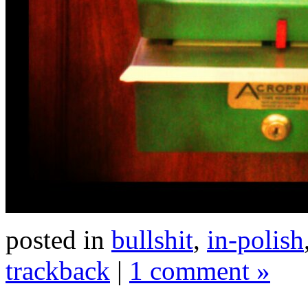
posted in
bullshit
,
in-polish
trackback
|
1 comment »