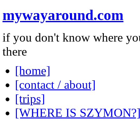
mywayaround.com
if you don't know where you
there
[home]
[contact / about]
[trips]
[WHERE IS SZYMON?