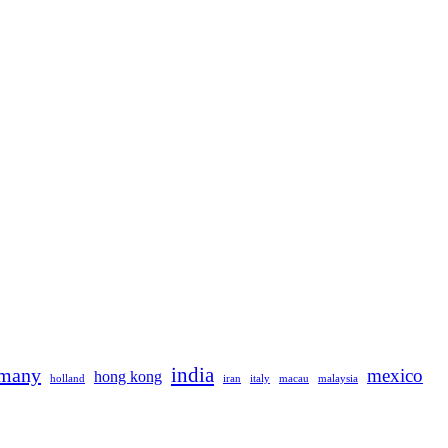
rmany
india
mexico
hong kong
holland
iran
italy
macau
malaysia