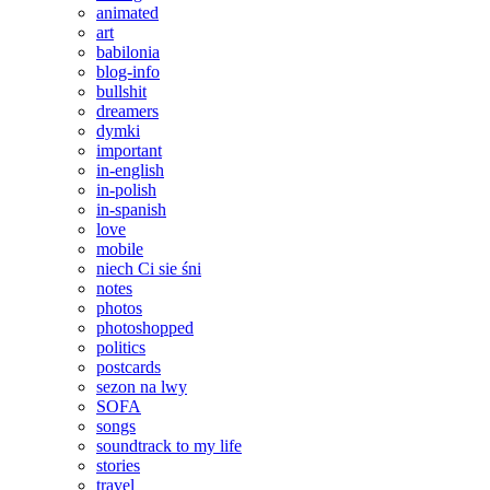
animated
art
babilonia
blog-info
bullshit
dreamers
dymki
important
in-english
in-polish
in-spanish
love
mobile
niech Ci sie śni
notes
photos
photoshopped
politics
postcards
sezon na lwy
SOFA
songs
soundtrack to my life
stories
travel