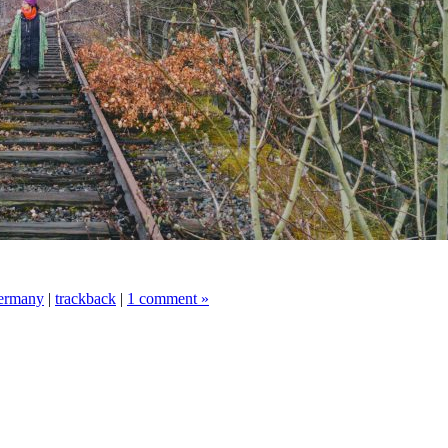
ermany
|
trackback
|
1 comment »