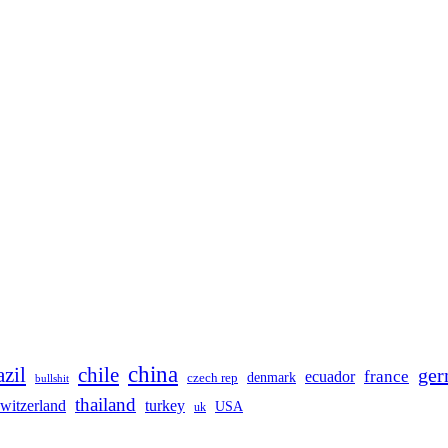
china
azil
chile
ge
france
ecuador
denmark
czech rep
bullshit
thailand
switzerland
turkey
USA
uk