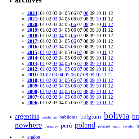
archives
2024
:
01
02
03
04
05
06
07
08
09
10
11
12
2021
:
01
02
03
04
05
06
07
08
09
10
11
12
2020
:
01
02
03
04
05
06
07
08
09
10
11
12
2019
:
01
02
03
04
05
06
07
08
09
10
11
12
2018
:
01
02
03
04
05
06
07
08
09
10
11
12
2017
:
01
02
03
04
05
06
07
08
09
10
11
12
2016
:
01
02
03
04
05
06
07
08
09
10
11
12
2015
:
01
02
03
04
05
06
07
08
09
10
11
12
2014
:
01
02
03
04
05
06
07
08
09
10
11
12
2013
:
01
02
03
04
05
06
07
08
09
10
11
12
2012
:
01
02
03
04
05
06
07
08
09
10
11
12
2011
:
01
02
03
04
05
06
07
08
09
10
11
12
2010
:
01
02
03
04
05
06
07
08
09
10
11
12
2009
:
01
02
03
04
05
06
07
08
09
10
11
12
2008
:
01
02
03
04
05
06
07
08
09
10
11
12
2007
:
01
02
03
04
05
06
07
08
09
10
11
12
2006
:
01
02
03
04
05
06
07
08
09
10
11
12
bolivia
argentina
br
belgium
babilonia
azerbaijan
nowhere
poland
perú
sweden
paraguay
postcard
spain
analog