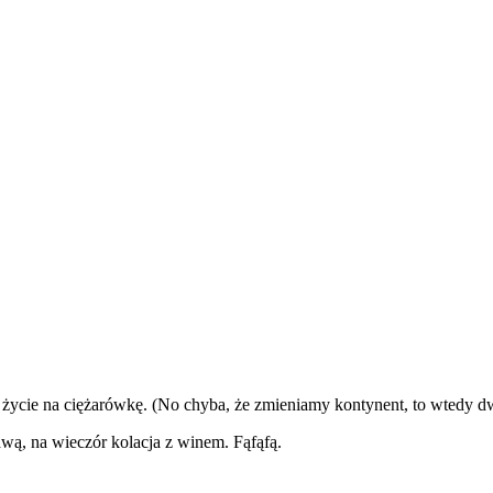
 życie na ciężarówkę. (No chyba, że zmieniamy kontynent, to wtedy dw
wą, na wieczór kolacja z winem. Fąfąfą.