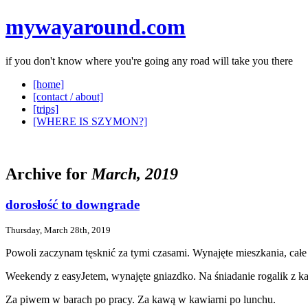
mywayaround.com
if you don't know where you're going any road will take you there
[home]
[contact / about]
[trips]
[WHERE IS SZYMON?]
Archive for
March, 2019
dorosłość to downgrade
Thursday, March 28th, 2019
Powoli zaczynam tęsknić za tymi czasami. Wynajęte mieszkania, całe
Weekendy z easyJetem, wynajęte gniazdko. Na śniadanie rogalik z ka
Za piwem w barach po pracy. Za kawą w kawiarni po lunchu.