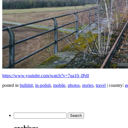
https://www.youtube.com/watch?v=7qa10–IPdI
posted in
bullshit
,
in-polish
,
mobile
,
photos
,
stories
,
travel
| country:
g