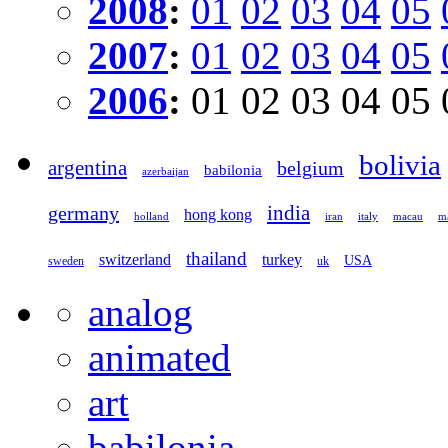
2008
:
01
02
03
04
05
2007
:
01
02
03
04
05
2006
:
01
02
03
04
05
bolivia
argentina
belgium
babilonia
azerbaijan
germany
india
hong kong
holland
iran
italy
macau
ma
thailand
switzerland
turkey
USA
sweden
uk
analog
animated
art
babilonia