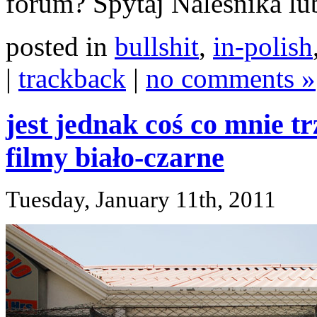
forum? Spytaj Naleśnika lub 
posted in
bullshit
,
in-polish
|
trackback
|
no comments »
jest jednak coś co mnie t
filmy biało-czarne
Tuesday, January 11th, 2011