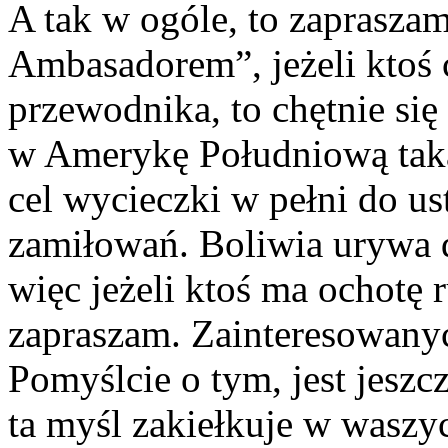
A tak w ogóle, to zaprasza
Ambasadorem”, jeżeli ktoś 
przewodnika, to chętnie si
w Amerykę Południową taką
cel wycieczki w pełni do us
zamiłowań. Boliwia urywa du
więc jeżeli ktoś ma ochotę 
zapraszam. Zainteresowanyc
Pomyślcie o tym, jest jeszc
ta myśl zakiełkuje w waszy