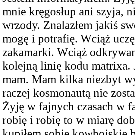
mnie kręgosłup ani szyja, n
wrzody. Znalazłem jakiś sw
mogę i potrafię. Wciąż uczę
zakamarki. Wciąż odkrywam
kolejną linię kodu matrixa.
mam. Mam kilka niezbyt w
raczej kosmonautą nie zostan
Żyję w fajnych czasach w f
robię i robię to w miarę do
kupiłem sobie kowbojskie bu