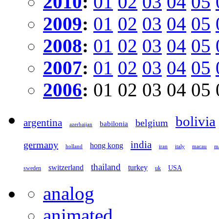
2010
:
01
02
03
04
05
2009
:
01
02
03
04
05
2008
:
01
02
03
04
05
2007
:
01
02
03
04
05
2006
:
01
02
03
04
05
bolivia
argentina
belgium
babilonia
azerbaijan
germany
india
hong kong
holland
iran
italy
macau
ma
thailand
switzerland
turkey
USA
sweden
uk
analog
animated