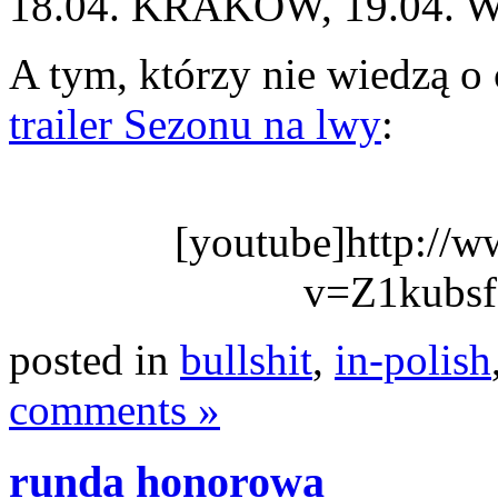
18.04. KRAKÓW, 19.04.
A tym, którzy nie wiedzą 
trailer Sezonu na lwy
:
[youtube]http://
v=Z1kubsf
posted in
bullshit
,
in-polish
comments »
runda honorowa