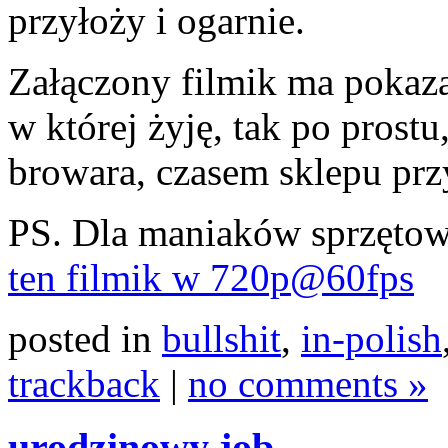
przyłoży i ogarnie.
Załączony filmik ma pokaza
w której żyję, tak po prostu
browara, czasem sklepu pr
PS. Dla maniaków sprzęto
ten filmik w 720p@60fps
posted in
bullshit
,
in-polish
trackback
|
no comments »
urodzinowy job