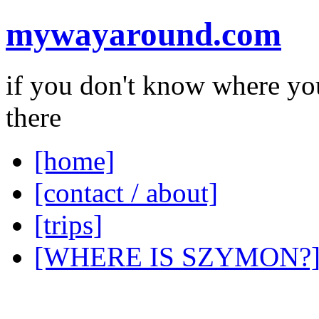
mywayaround.com
if you don't know where you
there
[home]
[contact / about]
[trips]
[WHERE IS SZYMON?