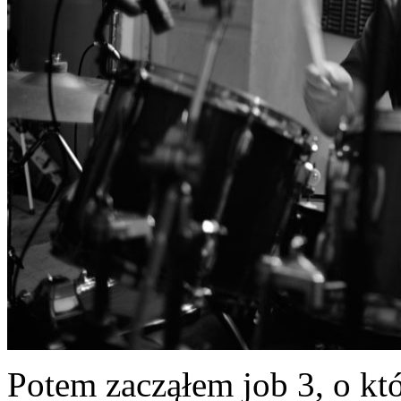
Potem zacząłem job 3, o któ