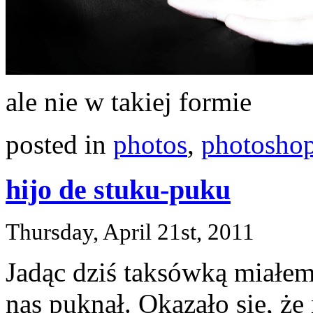
ale nie w takiej formie
posted in
photos
,
photosho
hijo de stuku-puku
Thursday, April 21st, 2011
Jadąc dziś taksówką miałe
nas puknął. Okazało się, że