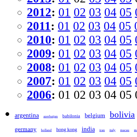
2012
:
01
02
03
04
05
2011
:
01
02
03
04
05
2010
:
01
02
03
04
05
2009
:
01
02
03
04
05
2008
:
01
02
03
04
05
2007
:
01
02
03
04
05
2006
:
01
02
03
04
05
bolivia
argentina
belgium
babilonia
azerbaijan
germany
india
hong kong
holland
iran
italy
macau
ma