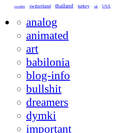
thailand
switzerland
turkey
USA
sweden
uk
analog
animated
art
babilonia
blog-info
bullshit
dreamers
dymki
important