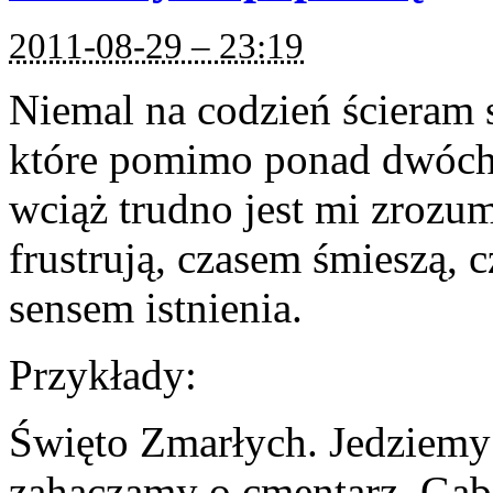
2011-08-29 – 23:19
Niemal na codzień ścieram 
które pomimo ponad dwóch 
wciąż trudno jest mi zrozu
frustrują, czasem śmieszą,
sensem istnienia.
Przykłady:
Święto Zmarłych. Jedziemy 
zahaczamy o cmentarz. Gab