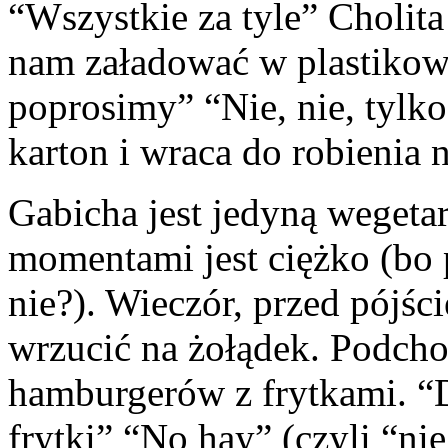
“Wszystkie za tyle” Cholita
nam załadować w plastikową
poprosimy” “Nie, nie, tylko
karton i wraca do robienia 
Gabicha jest jedyną wegeta
momentami jest ciężko (bo p
nie?). Wieczór, przed pójśc
wrzucić na żołądek. Podch
hamburgerów z frytkami. “
frytki” “No hay” (czyli “ni