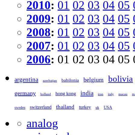
2010
:
01
02
03
04
05
2009
:
01
02
03
04
05
2008
:
01
02
03
04
05
2007
:
01
02
03
04
05
2006
:
01
02
03
04
05
bolivia
argentina
belgium
babilonia
azerbaijan
germany
india
hong kong
holland
iran
italy
macau
ma
thailand
switzerland
turkey
USA
sweden
uk
analog