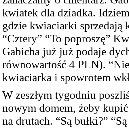
kwiatek dla dziadka. Idziem
gdzie kwiaciarki sprzedają 
“Cztery” “To poproszę” Kwi
Gabicha już już podaje dyc
równowartość 4 PLN). “Nie
kwiaciarka i spowrotem wkł
W zeszłym tygodniu poszli
nowym domem, żeby kupić bu
na drutach. “Są bułki?” “Są 