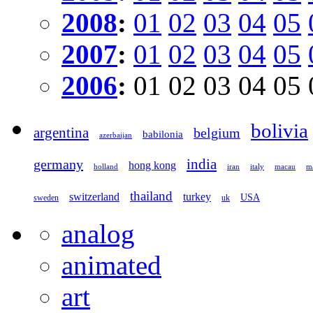
2008
:
01
02
03
04
05
2007
:
01
02
03
04
05
2006
:
01
02
03
04
05
bolivia
argentina
belgium
babilonia
azerbaijan
germany
india
hong kong
holland
iran
italy
macau
ma
thailand
switzerland
turkey
USA
sweden
uk
analog
animated
art