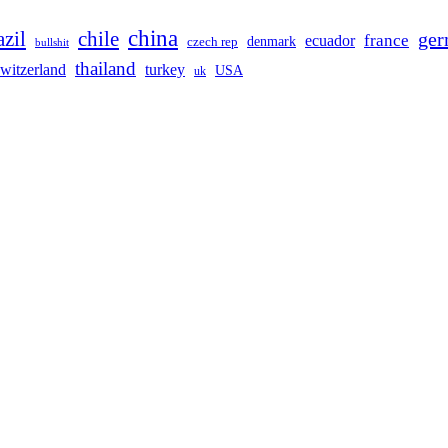
china
azil
chile
ge
france
ecuador
denmark
czech rep
bullshit
thailand
switzerland
turkey
USA
uk