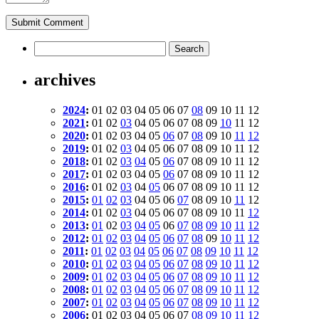
archives
2024
:
01
02
03
04
05
06
07
08
09
10
11
12
2021
:
01
02
03
04
05
06
07
08
09
10
11
12
2020
:
01
02
03
04
05
06
07
08
09
10
11
12
2019
:
01
02
03
04
05
06
07
08
09
10
11
12
2018
:
01
02
03
04
05
06
07
08
09
10
11
12
2017
:
01
02
03
04
05
06
07
08
09
10
11
12
2016
:
01
02
03
04
05
06
07
08
09
10
11
12
2015
:
01
02
03
04
05
06
07
08
09
10
11
12
2014
:
01
02
03
04
05
06
07
08
09
10
11
12
2013
:
01
02
03
04
05
06
07
08
09
10
11
12
2012
:
01
02
03
04
05
06
07
08
09
10
11
12
2011
:
01
02
03
04
05
06
07
08
09
10
11
12
2010
:
01
02
03
04
05
06
07
08
09
10
11
12
2009
:
01
02
03
04
05
06
07
08
09
10
11
12
2008
:
01
02
03
04
05
06
07
08
09
10
11
12
2007
:
01
02
03
04
05
06
07
08
09
10
11
12
2006
:
01
02
03
04
05
06
07
08
09
10
11
12