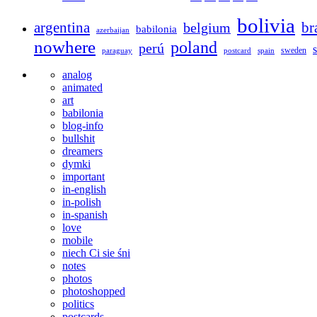
bolivia
argentina
br
belgium
babilonia
azerbaijan
nowhere
poland
perú
sweden
paraguay
postcard
spain
analog
animated
art
babilonia
blog-info
bullshit
dreamers
dymki
important
in-english
in-polish
in-spanish
love
mobile
niech Ci sie śni
notes
photos
photoshopped
politics
postcards