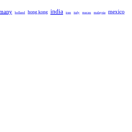
rmany
india
mexico
hong kong
holland
iran
italy
macau
malaysia