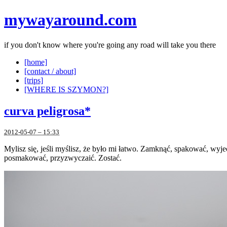
mywayaround.com
if you don't know where you're going any road will take you there
[home]
[contact / about]
[trips]
[WHERE IS SZYMON?]
curva peligrosa*
2012-05-07 – 15:33
Mylisz się, jeśli myślisz, że było mi łatwo. Zamknąć, spakować, wyj
posmakować, przyzwyczaić. Zostać.