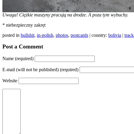
Uwaga! Ciężkie maszyny pracują na drodze. A poza tym wybuchy.
* niebezpieczny zakręt
posted in
bullshit
,
in-polish
,
photos
,
postcards
| country:
bolivia
|
trac
Post a Comment
Name (required)
E-mail (will not be published) (required)
Website