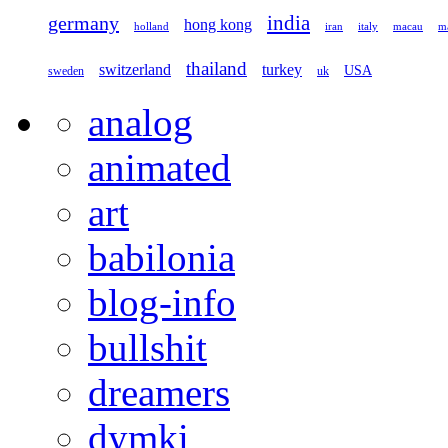
germany
india
hong kong
holland
iran
italy
macau
ma
thailand
switzerland
turkey
USA
sweden
uk
analog
animated
art
babilonia
blog-info
bullshit
dreamers
dymki