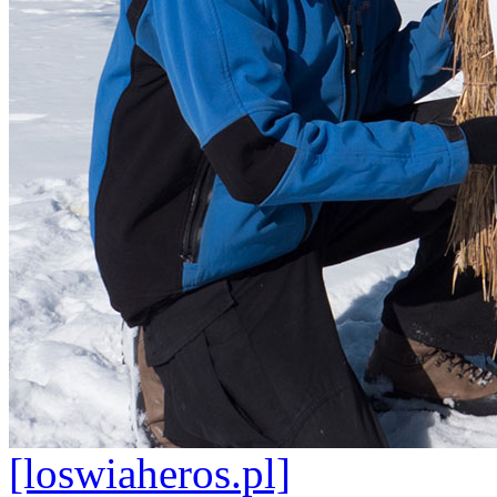
[loswiaheros.pl]