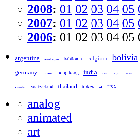
2008
:
01
02
03
04
05
2007
:
01
02
03
04
05
2006
:
01
02
03
04
05
bolivia
argentina
belgium
babilonia
azerbaijan
germany
india
hong kong
holland
iran
italy
macau
ma
thailand
switzerland
turkey
USA
sweden
uk
analog
animated
art