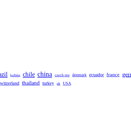
china
azil
chile
ge
france
ecuador
denmark
czech rep
bullshit
thailand
switzerland
turkey
USA
uk