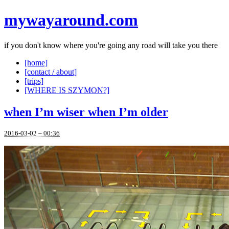
mywayaround.com
if you don't know where you're going any road will take you there
[home]
[contact / about]
[trips]
[WHERE IS SZYMON?]
when I’m wiser when I’m older
2016-03-02 – 00:36