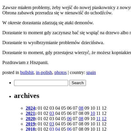
Zawsze miałem problemy, żeby wejść do nowej piaskownicy z nowym
Obrona zabawek przeradza się w nienawiść do uchodźców.
W okresie dorastania zdarzają się ataki demonów.
Dorastanie to moment gdy zaczynasz bać się wspiąć na drzewo albo n
Dorastanie to wyolbrzymianie problemów dzieciństwa.
Dorastanie to moment, gdy przestajesz wierzyć, że możesz kopniaki
Pozdrawiam z Hiszpanii.
posted in
bullshit
,
in-polish
,
photos
| country:
spain
archives
2024
:
01
02
03
04
05
06
07
08
09
10
11
12
2021
:
01
02
03
04
05
06
07
08
09
10
11
12
2020
:
01
02
03
04
05
06
07
08
09
10
11
12
2019
:
01
02
03
04
05
06
07
08
09
10
11
12
2018
:
01
02
03
04
05
06
07
08
09
10
11
12