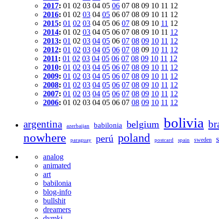
2017
:
01
02
03
04
05
06
07
08
09
10
11
12
2016
:
01
02
03
04
05
06
07
08
09
10
11
12
2015
:
01
02
03
04
05
06
07
08
09
10
11
12
2014
:
01
02
03
04
05
06
07
08
09
10
11
12
2013
:
01
02
03
04
05
06
07
08
09
10
11
12
2012
:
01
02
03
04
05
06
07
08
09
10
11
12
2011
:
01
02
03
04
05
06
07
08
09
10
11
12
2010
:
01
02
03
04
05
06
07
08
09
10
11
12
2009
:
01
02
03
04
05
06
07
08
09
10
11
12
2008
:
01
02
03
04
05
06
07
08
09
10
11
12
2007
:
01
02
03
04
05
06
07
08
09
10
11
12
2006
:
01
02
03
04
05
06
07
08
09
10
11
12
bolivia
argentina
br
belgium
babilonia
azerbaijan
nowhere
poland
perú
sweden
paraguay
postcard
spain
analog
animated
art
babilonia
blog-info
bullshit
dreamers
dymki