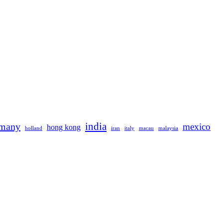
rmany
india
mexico
hong kong
holland
iran
italy
macau
malaysia