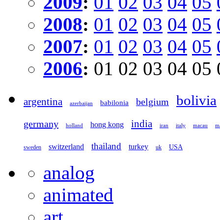
2009
:
01
02
03
04
05
2008
:
01
02
03
04
05
2007
:
01
02
03
04
05
2006
:
01
02
03
04
05
bolivia
argentina
belgium
babilonia
azerbaijan
germany
india
hong kong
holland
iran
italy
macau
ma
thailand
switzerland
turkey
USA
sweden
uk
analog
animated
art