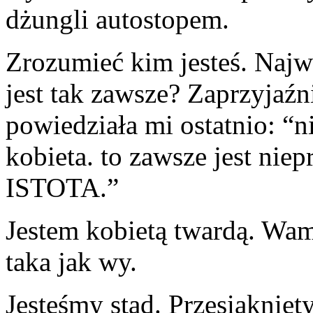
dżungli autostopem.
Zrozumieć kim jesteś. Najw
jest tak zawsze? Zaprzyjaźn
powiedziała mi ostatnio: “
kobieta. to zawsze jest ni
ISTOTA.”
Jestem kobietą twardą. Wam
taka jak wy.
Jesteśmy stąd. Przesiąknięty