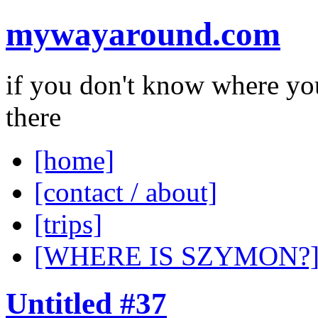
mywayaround.com
if you don't know where you
there
[home]
[contact / about]
[trips]
[WHERE IS SZYMON?
Untitled #37