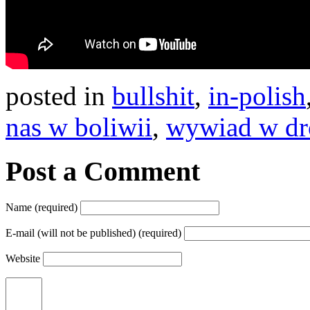
posted in
bullshit
,
in-polish
nas w boliwii
,
wywiad w dr
Post a Comment
Name (required)
E-mail (will not be published) (required)
Website