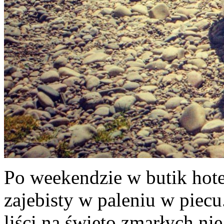
Po weekendzie w butik hote
zajebisty w paleniu w piec
liści na święto zmarłych n