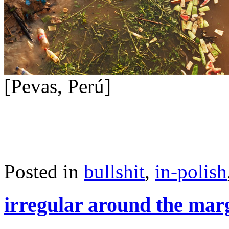
[Pevas, Perú]
Posted in
bullshit
,
in-polish
irregular around the mar