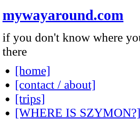
mywayaround.com
if you don't know where you
there
[home]
[contact / about]
[trips]
[WHERE IS SZYMON?