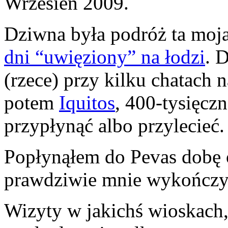
Wrzesień 2009.
Dziwna była podróż ta moj
dni “uwięziony” na łodzi
. 
(rzece) przy kilku chatach 
potem
Iquitos
, 400-tysięcz
przypłynąć albo przylecieć.
Popłynąłem do Pevas dobę o
prawdziwie mnie wykończy
Wizyty w jakichś wioskach, 