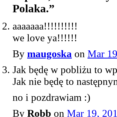
Polaka.”
aaaaaaa!!!!!!!!!!
we love ya!!!!!!
By
maugoska
on
Mar 19
Jak będę w pobliżu to w
Jak nie będę to następny
no i pozdrawiam :)
By
Robb
on
Mar 19, 20