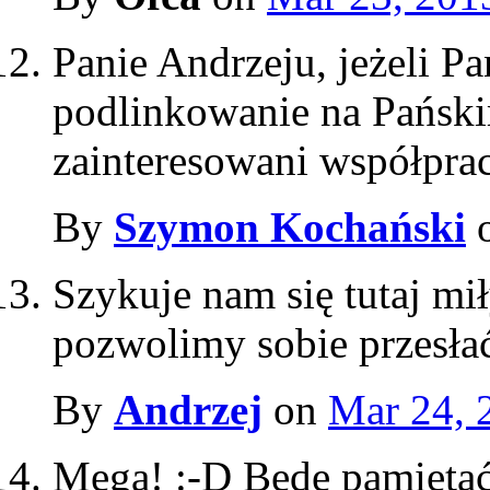
Panie Andrzeju, jeżeli Pa
podlinkowanie na Pański
zainteresowani współprac
By
Szymon Kochański
Szykuje nam się tutaj mi
pozwolimy sobie przesłać
By
Andrzej
on
Mar 24, 
Mega! :-D Będę pamiętać