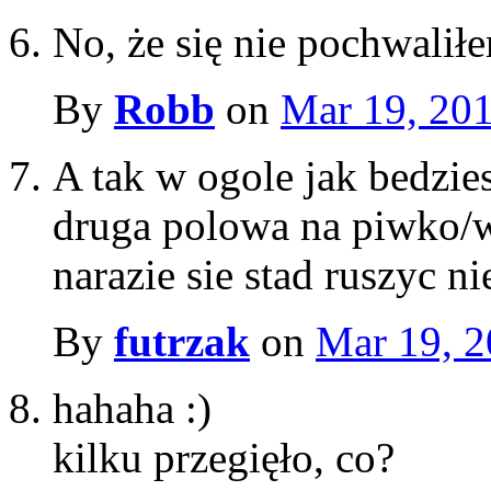
No, że się nie pochwaliłe
By
Robb
on
Mar 19, 20
A tak w ogole jak bedzie
druga polowa na piwko/win
narazie sie stad ruszyc 
By
futrzak
on
Mar 19, 
hahaha :)
kilku przegięło, co?