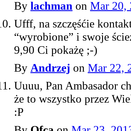
By
lachman
on
Mar 20,
Ufff, na szczęśćie konta
“wyrobione” i swoje ścież
9,90 Ci pokażę ;-)
By
Andrzej
on
Mar 22, 
Uuuu, Pan Ambasador chy
że to wszystko przez Wie
:P
By
Ofca
on
Mar 23, 201