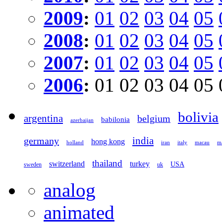
2009
:
01
02
03
04
05
2008
:
01
02
03
04
05
2007
:
01
02
03
04
05
2006
:
01
02
03
04
05
bolivia
argentina
belgium
babilonia
azerbaijan
germany
india
hong kong
holland
iran
italy
macau
ma
thailand
switzerland
turkey
USA
sweden
uk
analog
animated