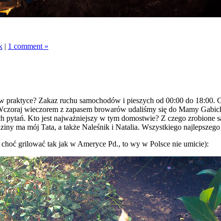
k
|
1 comment »
za w praktyce? Zakaz ruchu samochodów i pieszych od 00:00 do 18:00. 
zoraj wieczorem z zapasem browarów udaliśmy się do Mamy Gabichy. 
ch pytań. Kto jest najważniejszy w tym domostwie? Z czego zrobione s
ziny ma mój Tata, a także Naleśnik i Natalia. Wszystkiego najlepszego 
 choć grilować tak jak w Ameryce Pd., to wy w Polsce nie umicie):