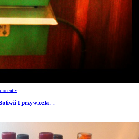
omment »
Boliwii I przywiozła…