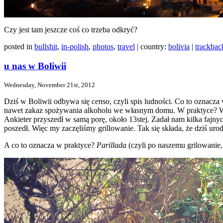
Czy jest tam jeszcze coś co trzeba odkryć?
posted in
bullshit
,
in-polish
,
photos
,
travel
| country:
bolivia
|
trackbac
u nas w Boliwii
Wednesday, November 21st, 2012
Dziś w Boliwii odbywa się
censo
, czyli spis ludności. Co to oznac
nawet zakaz spożywania alkoholu we własnym domu. W praktyce? Wc
Ankieter przyszedł w samą porę, około 13stej. Zadał nam kilka fajny
poszedł. Więc my zaczęliśmy grillowanie. Tak się składa, że dziś urod
A co to oznacza w praktyce?
Parillada
(czyli po naszemu grilowanie,